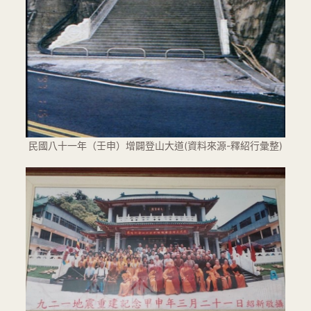
民國八十一年（壬申）增闢登山大道(資料來源-釋紹行彙整)