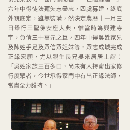
六年中得徒法蓮矢志盡忠，四處募建，終底
外貌底定，雖無裝璜，然決定農曆十一月三
日舉行三聖佛安座大典，惟當時為興建寺
宇，負債三十萬元之巨，四年中得吳姓家兄
及陳姓手足及眾信眾姐妹等，眾志成城完成
正緣宏願，尤以親生長兄吳來居居士謂：
「吳姓家族三百多口，尚未有人持齋出家修
行度眾者，今世承得家門中有出正緣法師，
當盡全力護持。」