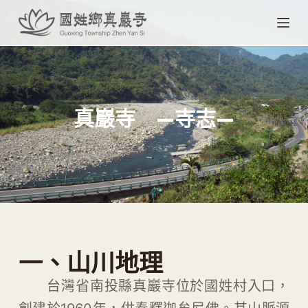
跳
至
主
要
內
容
真巖寺 —寺志—
一、山川地理
台灣省南投縣真巖寺位於國姓村入口，