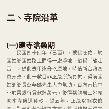
二、寺院沿革
(一)建寺滄桑期
民國四十四年（已酉），蒙佛庇佑，於
國姓鄉國姓路上購得一處淨地。俗稱「龍吐
舌」，然此壹甲柒分玖厘地，時值新台幣四
萬元整，此一數目非正緣所能負擔，得前國
姓鄉鄉長彭華錦先生大力幫助，首向南投中
小於業銀行貸款肆萬元，後得蔡勉居士她義
助本寺償還貸款。越五年，正緣以縮衣儉
食、勤勞刻苦托缽之方式，將所積攢而得之