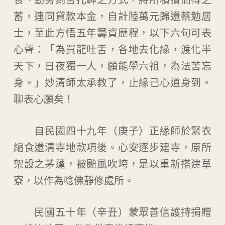
蓄，連同貸款本金，自計陸萬元歸還蔡勉居
士，至此方悟五年籌資歷程，以下六句可表
心聲：「為買龍吐舌，各地去化緣，渡化半
天下，日夜獨一人，願能學六祖，為法苦忘
身。」妙清師太承教了，止緣己心道身到。
聊表心願矣！
自民國四十九年（庚子）正緣師於緊衣
縮食還清寺地款項後。心安逐步建寺，原所
架設之茅蓬，被颱風吹垮，是以重新搭建草
寮，以作為唸佛靜修處所。
民國五十年（辛丑）蒙眾善信護持捐贈