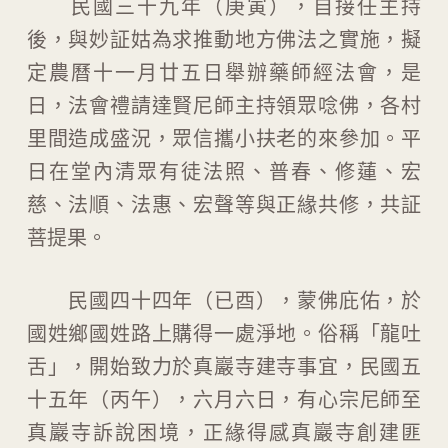
民國三十九年（庚寅），自接任主持
後，與妙証姑為求推動地方佛法之實施，擬
定農曆十一月廿五日舉辦藥師經法會，是
日，法會禮請達賢尼師主持領眾唸佛，各村
里間造成盛況，眾信攜小扶老的來參加。平
日在堂內清眾有徒法照、普春、修蓮、宏
慈、法順、法惠、宏聲等與正緣共修，共証
菩提果。
民國四十四年（已酉），蒙佛庇佑，於
國姓鄉國姓路上購得一處淨地。俗稱「龍吐
舌」，開始致力於真巖寺建寺事宜，民國五
十五年（丙午），六月六日，有心宗尼師至
真巖寺訴說困境，正緣得感真巖寺創建匪