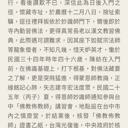
行，看後讚歎不已，深信此為日後入門之
徑，懷藏寺址，於農曆十二月八日，按址索
驥，逕往禮拜扳依於妙識師門下，爾後即於
寺內勤習佛法，更得真常長老以漢文教習佛
典，此際遇可謂難求，因其座下如賦宗法師
等龍象僧者，不知凡幾，惜天妒英才，慟於
民國三十四年時年四十六歲。陳紡在入門
前，在佛識基礎上，打下根基，對佛法藏要
之了解，更是突飛猛進，得蒙恩師教誨，正
緣銘記心肺，矢志建寺宏法度眾。民國二十
五年（丙子）夏，得恩師妙識師通知參與台
中「佛教佈教師」講習會，地點設在台中市
內之慎齋堂，於結業後，核發「佛教佈教
師」證書乙紙，台灣光復後，中央政府於核