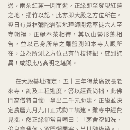
過，兩朵紅蓮一閃而逝，正緣即至發現紅蓮
之地，插竹以記，此亦即大殿之方位所在。
翌日有員林彌陀岩張地理師開遠率徒六人至
寺朝禮，正緣奉茶相待，其以山勢形態相
告，並以己身所帶之羅盤測知本寺大殿所
在，並為所測之方位己有竹枝特記，感到詫
異！咸認此乃高明之堪輿。
在大殿基址確定，五十三年得蒙廣欽長老
來寺，詢及工程進度，答以經費尚拙，此佛
門高僧特自懷中拿出二千元助建。正緣並決
定農曆九月九日正式動工鳩建。雖寺中經費
見拙，然正緣卻常自嘲曰：「茅舍空如洗、
偷兒奈我何、窗門懶閉塞、半世隨緣過。」