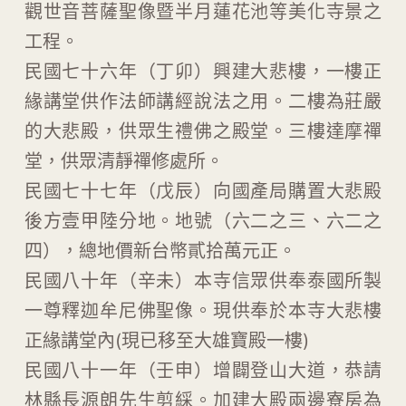
觀世音菩薩聖像暨半月蓮花池等美化寺景之
工程。
民國七十六年（丁卯）興建大悲樓，一樓正
緣講堂供作法師講經說法之用。二樓為莊嚴
的大悲殿，供眾生禮佛之殿堂。三樓達摩禪
堂，供眾清靜禪修處所。
民國七十七年（戊辰）向國產局購置大悲殿
後方壹甲陸分地。地號（六二之三、六二之
四），總地價新台幣貳拾萬元正。
民國八十年（辛未）本寺信眾供奉泰國所製
一尊釋迦牟尼佛聖像。現供奉於本寺大悲樓
正緣講堂內(現已移至大雄寶殿一樓)
民國八十一年（壬申）增闢登山大道，恭請
林縣長源朗先生剪綵。加建大殿兩邊寮房為