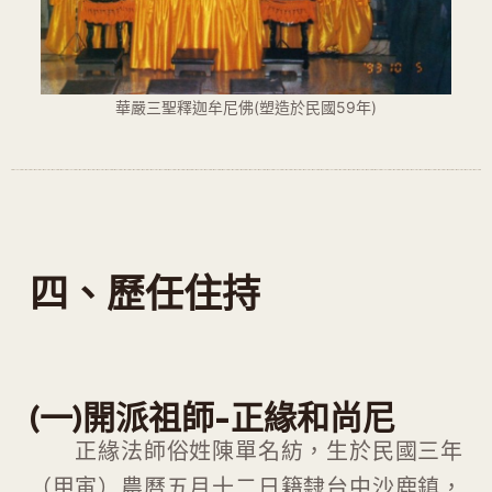
華嚴三聖釋迦牟尼佛(塑造於民國59年)
四、歷任住持
(一)開派祖師-正緣和尚尼
正緣法師俗姓陳單名紡，生於民國三年
（甲寅）農曆五月十二日籍隸台中沙鹿鎮，