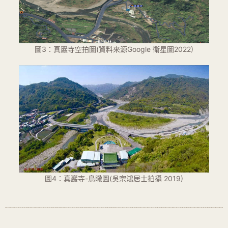
圖3：真巖寺空拍圖(資料來源Google 衛星圖2022)
圖4：真巖寺-鳥瞰圖(吳宗鴻居士拍攝 2019)