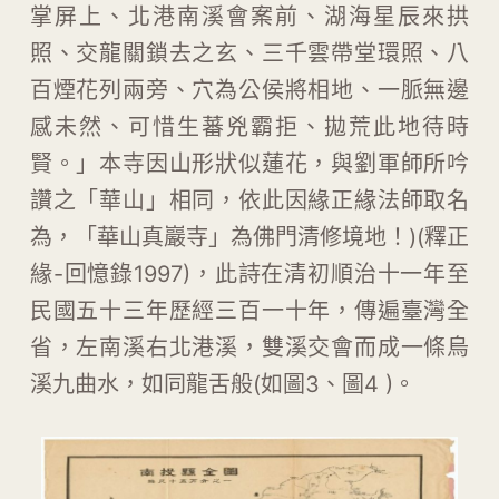
掌屏上、北港南溪會案前、湖海星辰來拱
照、交龍關鎖去之玄、三千雲帶堂環照、八
百煙花列兩旁、穴為公侯將相地、一脈無邊
感未然、可惜生蕃兇霸拒、拋荒此地待時
賢。」本寺因山形狀似蓮花，與劉軍師所吟
讚之「華山」相同，依此因緣正緣法師取名
為，「華山真巖寺」為佛門清修境地！)(釋正
緣-回憶錄1997)，此詩在清初順治十一年至
民國五十三年歷經三百一十年，傳遍臺灣全
省，左南溪右北港溪，雙溪交會而成一條烏
溪九曲水，如同龍舌般(如圖3、圖4 )。