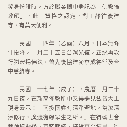
發身份證時，方於職業欄中登記為「佛教佈
教師」，此一資格之認定，對正緣往後建
寺，有莫大便利。
民國三十四年（乙酉）八月，日本無條
件投降，十月二十五日台灣光復，正緣再次
行腳宏揚佛法，曾先後協建麥寮成德堂及台
中慈航寺。
民國三十七年（戌子），農曆三月二十
九日夜，在新高佈教所中又得夢見觀音大士
現身云示：「南投國姓有清淨聖地，為汝清
淨修行，廣渡有緣眾生之所。」在得觀世音
菩薩指點後，束裝就緒，搭貨車至埔里，雖