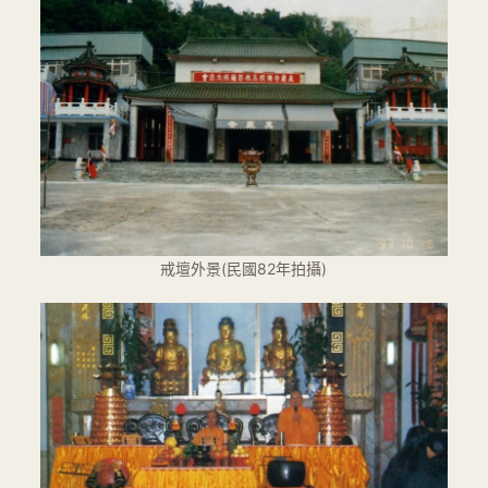
戒壇外景(民國82年拍攝)