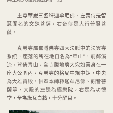
主尊華嚴三聖釋迦牟尼佛，左脅侍是智
慧聞名的文殊菩薩，右脅侍是大行普賢菩
薩。
真巖寺屬臺灣佛寺四大法脈中的法雲寺
系統，座落的所在地自名為“華山”，前鄰溪
流，背倚青山，全寺腹地廣大宛如置身在一
座大公園內。真巖寺的格局中規中矩，中央
為大雄寶殿，供奉本師釋迦牟尼佛、觀音菩
薩等，大殿的左邊為極樂院，右邊為功德
堂，全為綠瓦白牆，十分醒目。