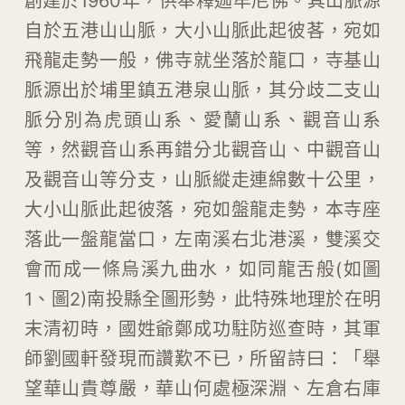
創建於1960年，供奉釋迦牟尼佛。其山脈源
自於五港山山脈，大小山脈此起彼茖，宛如
飛龍走勢一般，佛寺就坐落於龍口，寺基山
脈源出於埔里鎮五港泉山脈，其分歧二支山
脈分別為虎頭山系、愛蘭山系、觀音山系
等，然觀音山系再錯分北觀音山、中觀音山
及觀音山等分支，山脈縱走連綿數十公里，
大小山脈此起彼落，宛如盤龍走勢，本寺座
落此一盤龍當口，左南溪右北港溪，雙溪交
會而成一條烏溪九曲水，如同龍舌般(如圖
1、圖2)南投縣全圖形勢，此特殊地理於在明
末清初時，國姓爺鄭成功駐防巡查時，其軍
師劉國軒發現而讚歎不已，所留詩曰：「舉
望華山貴尊嚴，華山何處極深淵、左倉右庫