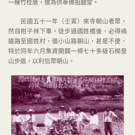
一棟竹桂厝，做為供奉佛祖廳堂。
民國五十一年（壬寅）來寺朝山者眾，
然自柑子林下車，徒步過國姓橋後，必得繞
遠路至國姓村，循小山路朝山，甚是不便，
特於同年六月集資開闢一條七十多級石梯登
山步道，以利信眾朝山。