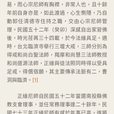
易，而心宗尼師有胸襟，非常人也，且十餘
年前自身亦是，如此渡過，心生惻隱，乃自
動卸任清德寺住持之職，交由心宗尼師管
理。民國五十二年（癸卯）深感自出家習佛
後，時光荏苒三十四載，於今法緣具足。適
時，台北臨濟寺舉行三壇大戒，三師分別為
得戒和尚白聖法師，羯摩和尚慧三法師教授
和尚道源法師，正緣與徒法照同時得以受具
足戒，得償宿願，其主要傳承法脈有二，曹
洞與臨濟。
[1]
正緣尼師自民國五十二年當選南投縣佛
教支會理事，並任常務理事達二十餘年。民
國七十三年正緣尼師有感於年事已高，遂將