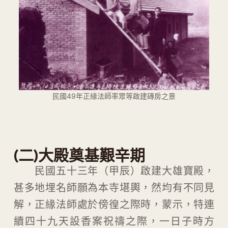
民國49年正緣法師率眾等啟建磚房之景
(二)大殿奠基艱辛期
民國五十三年（甲辰）啟建大雄寶殿，
甚多地埋名師願為本寺堪輿，然均有不同見
解，正緣法師處於傍徨之際時，蒙示，特連
續四十九天設香案祝禱之際，一日子時方