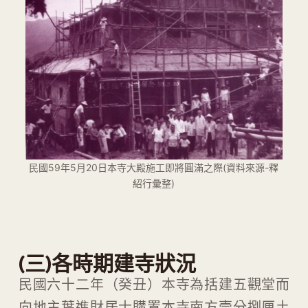
民國59年5月20日本寺大殿施工即將圓滿之際(資料來源-釋
紹行彙整)
(三)各時期建寺狀況
民國六十二年（癸丑）本寺為括建五觀堂而
向地主葉進財居士購置本寺南方壹分捌厘土