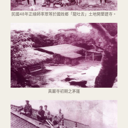
民國48年正緣師率眾等於國姓鄉「龍吐舌」土地開墾建寺。
真巖寺初期之茅蓬