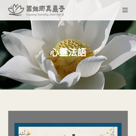
跳
至
主
要
內
容
心靈法語