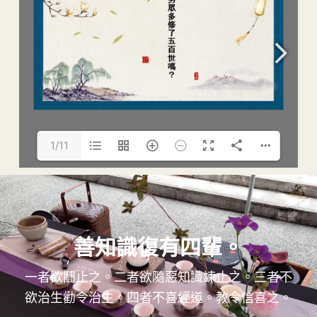
1/11
善知識復有四輩。
一者欲鬪止之。二者欲隨惡知識諫止之。三者不
欲治生勸令治生。四者不喜經道。教令信喜之。