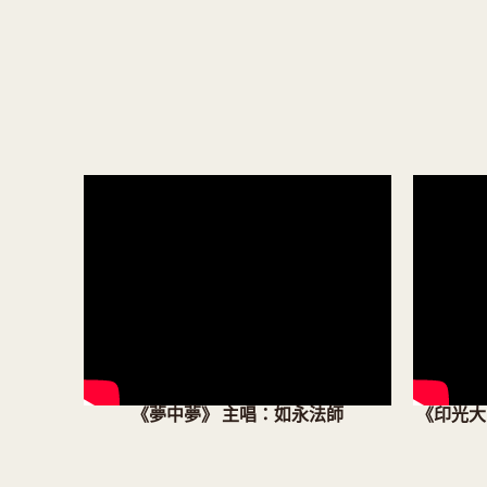
《夢中夢》 主唱：如永法師
《印光大