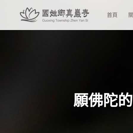
跳
至
首頁
主
要
內
容
願佛陀的