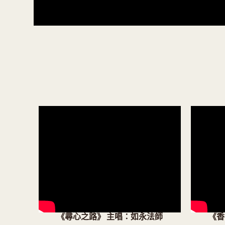
《尋心之路》 主唱：如永法師
《香