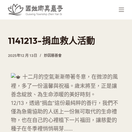
跳
至
主
要
內
1141213-捐血救人活動
容
2025年12 月 13日
妙因慈善會
十二月的空氣漸漸帶著冬意，在微涼的風
裡，多了一份溫馨與祝福。歲末將至，正是讓
善念綻放、為生命添暖的美好時刻。
12/13，透過“捐血”這份最純粹的善行，我們不
僅為急需協助的人送上一份無可取代的生命禮
物，也在自己的心裡植下一片福田，讓慈愛的
種子在冬季裡悄悄萌芽……