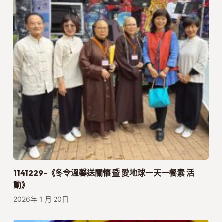
1141229-《冬令溫馨送關懷 暨 愛地球一天一餐素 活
動》
2026年 1 月 20日