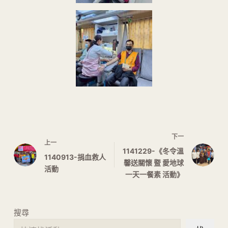
下一
上一
1141229-《冬令溫
1140913-捐血救人
馨送關懷 暨 愛地球
活動
一天一餐素 活動》
搜尋