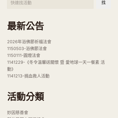
找
最新公告
2026年浴佛節祈福法會
1150503-浴佛節法會
1150111-圓燈法會
1141229-《冬令溫馨送關懷 暨 愛地球一天一餐素 活
動》
1141213-捐血救人活動
活動分類
妙因慈善會