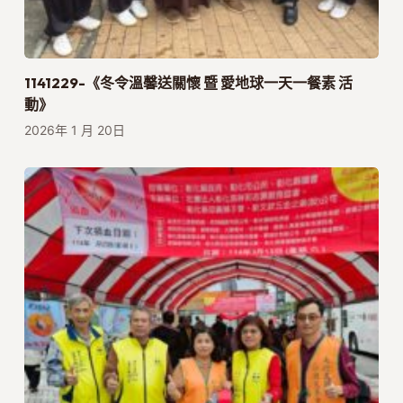
1141229-《冬令溫馨送關懷 暨 愛地球一天一餐素 活
動》
2026年 1 月 20日