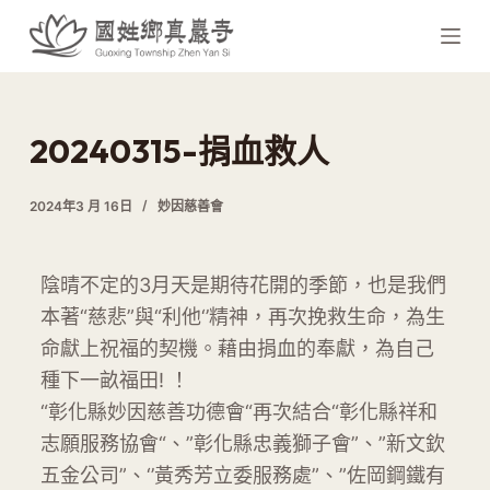
跳
至
主
要
內
20240315-捐血救人
容
2024年3 月 16日
妙因慈善會
陰晴不定的3月天是期待花開的季節，也是我們
本著“慈悲”與“利他‘’精神，再次挽救生命，為生
命獻上祝福的契機。藉由捐血的奉獻，為自己
種下一畝福田! ！
“彰化縣妙因慈善功德會“再次結合“彰化縣祥和
志願服務協會“、”彰化縣忠義獅子會”、”新文欽
五金公司”、‘’黃秀芳立委服務處”、”佐岡鋼鐵有