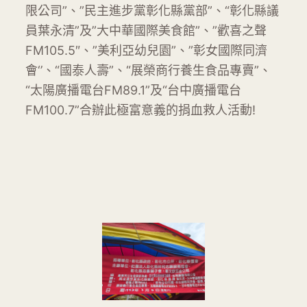
限公司”、”民主進步黨彰化縣黨部”、“彰化縣議
員葉永清”及”大中華國際美食館”、”歡喜之聲
FM105.5″、”美利亞幼兒園”、”彰女國際同濟
會‘’、“國泰人壽”、“展榮商行養生食品專賣”、
“太陽廣播電台FM89.1”及“台中廣播電台
FM100.7”合辦此極富意義的捐血救人活動!