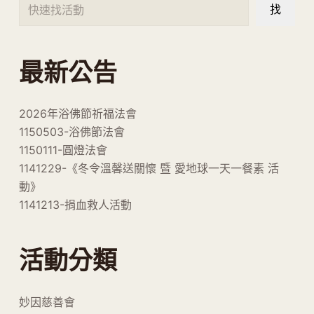
找
最新公告
2026年浴佛節祈福法會
1150503-浴佛節法會
1150111-圓燈法會
1141229-《冬令溫馨送關懷 暨 愛地球一天一餐素 活
動》
1141213-捐血救人活動
活動分類
妙因慈善會