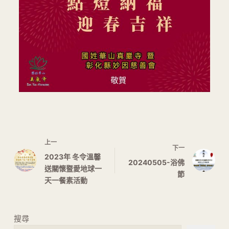
上一
下一
2023年 冬令溫馨
20240505-浴佛
送關懷暨愛地球一
節
天一餐素活動
搜尋