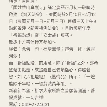
諸事，皆圓滿！
「國姓華山真巖寺」謹定農曆正月初一破曉時
啟建 《齋天法會》，並同時於2月10日~2月12
日（農曆元月一日~元月三日）連續三天上午9
點起啟建《新春禮佛法會》，且敬設新年度
「祈福點燈」暨「安太歲」服務。
敬邀十方善信撥冗參加～
經云：念佛一句，福增無量；禮佛一拜，滅罪
河沙！
而「祈福點燈」的用意，除了“祈福”之外，亦希
望藉由點燈，來提醒自己去煩惱心，得般若
智，如《六祖壇經》〈懺悔品〉所示：「一燈
能除千年暗，一智能滅萬年愚」。
新春新希望，祈求大家所許之善願皆圓滿、菩
提成就、一切吉祥!
電話：049-2724631