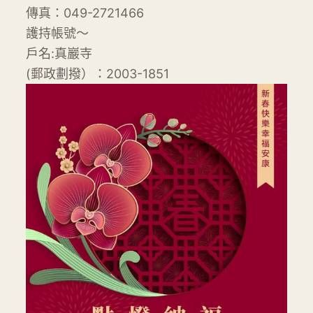
傳真：049-2721466
護持帳號～
戶名:真巖寺
(郵政劃撥）：2003-1851