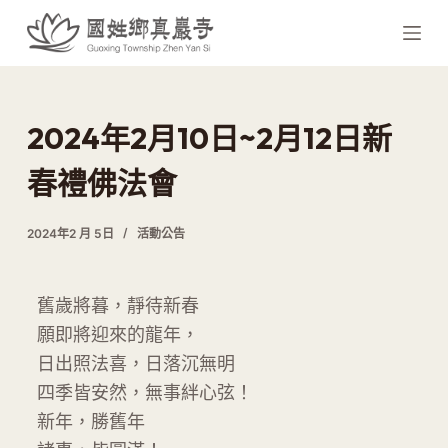
跳
至
主
要
內
2024年2月10日~2月12日新
容
春禮佛法會
2024年2 月 5日
活動公告
舊歲將暮，靜待新春
願即將迎來的龍年，
日出照法喜，日落沉無明
四季皆安然，無事絆心弦！
新年，勝舊年