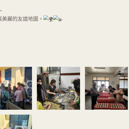
～
張美麗的友誼地圖。