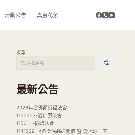
活動公告
真巖花絮
搜尋
找
最新公告
2026年浴佛節祈福法會
1150503-浴佛節法會
1150111-圓燈法會
1141229-《冬令溫馨送關懷 暨 愛地球一天一