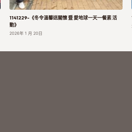
1141229-《冬令溫馨送關懷 暨 愛地球一天一餐素 活
動》
2026年 1 月 20日