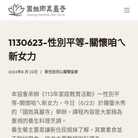
跳
至
主
要
內
1130623-性別平等-關懷咱ㄟ
容
新女力
2024年6 月 23日
新住民同心關懷協會
本協會承辦《113年家庭教育活動》～性別平
等-關懷咱ㄟ新女力，今日（6/23）於鍾靈水秀
的「國姓真巖寺」舉辦。課程內容是大家極為
重視的養生料理烹調。
養生餐主要是讓新住民姐妹了解，其實素食並