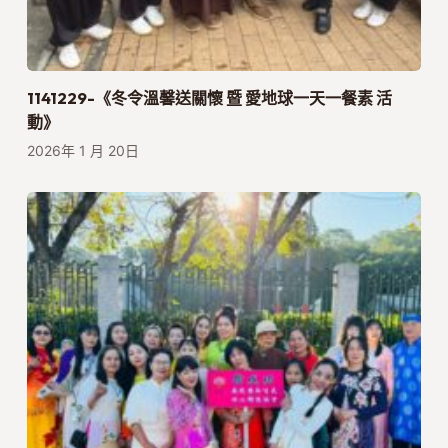
1141229-《冬令溫馨送關懷 暨 愛地球一天一餐素 活
動》
2026年 1 月 20日