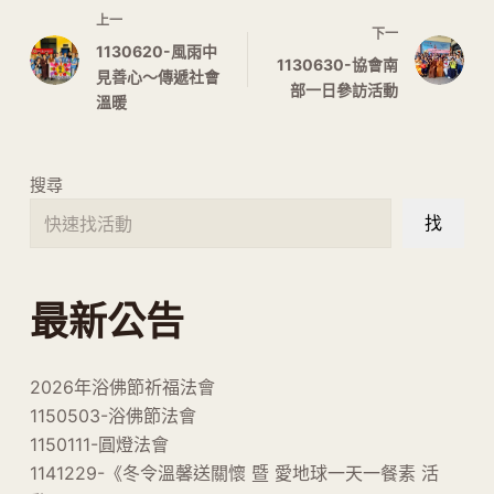
上一
下一
1130620-風雨中
1130630-協會南
見善心～傳遞社會
部一日參訪活動
溫暖
搜尋
找
最新公告
2026年浴佛節祈福法會
1150503-浴佛節法會
1150111-圓燈法會
1141229-《冬令溫馨送關懷 暨 愛地球一天一餐素 活