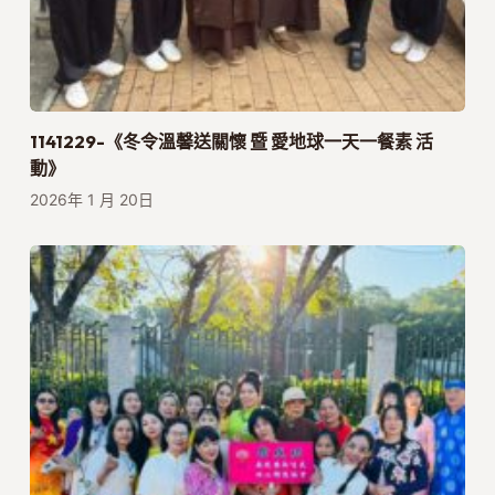
1141229-《冬令溫馨送關懷 暨 愛地球一天一餐素 活
動》
2026年 1 月 20日