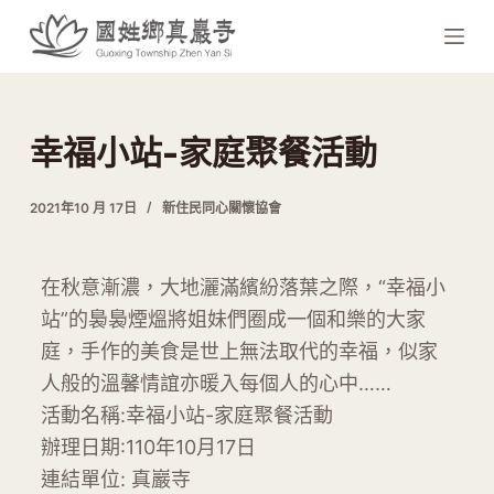
跳
至
主
要
內
幸福小站-家庭聚餐活動
容
2021年10 月 17日
新住民同心關懷協會
在秋意漸濃，大地灑滿繽紛落葉之際，“幸福小
站”的裊裊煙熅將姐妹們圈成一個和樂的大家
庭，手作的美食是世上無法取代的幸福，似家
人般的溫馨情誼亦暖入每個人的心中……
活動名稱:幸福小站-家庭聚餐活動
辦理日期:110年10月17日
連結單位: 真巖寺