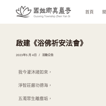
跳
至
首頁
主
要
內
容
啟建《浴佛祈安法會》
2023年5 月 4日
活動公告
我今灌沐諸如來，
淨智莊嚴功德海，
五濁眾生離塵垢，