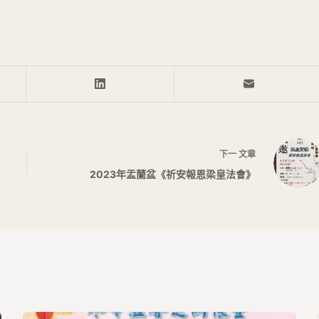
下一
文章
2023年盂蘭盆《祈安報恩梁皇法會》