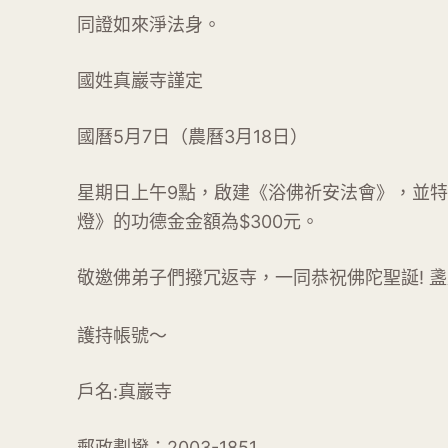
同證如來淨法身。
國姓真巖寺謹定
國曆5月7日（農曆3月18日）
星期日上午9點，啟建《浴佛祈安法會》，並
燈》的功德金金額為$300元。
敬邀佛弟子們撥冗返寺，一同恭祝佛陀聖誕! 
護持帳號～
戶名:真巖寺
郵政劃撥：2003-1851