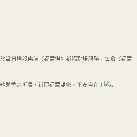
特於當日增設佛前《福慧燈》祈福點燈服務，每盞《福慧
盞盞馨香共祈禱，祈願福慧雙修，平安自在！