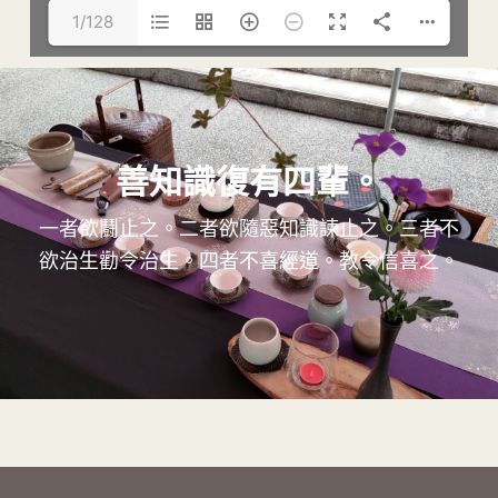
1/128
善知識復有四輩。
一者欲鬪止之。二者欲隨惡知識諫止之。三者不
欲治生勸令治生。四者不喜經道。教令信喜之。