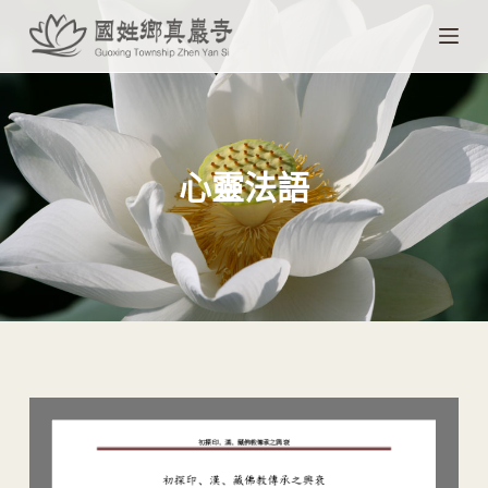
跳
至
主
要
內
容
心靈法語