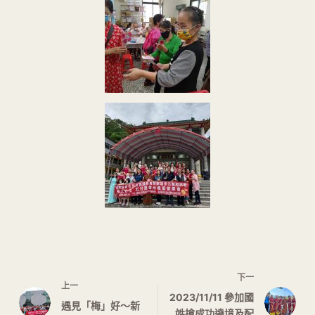
下一
上一
2023/11/11 參加國
遇見「梅」好～新
姓搶成功遶境及配