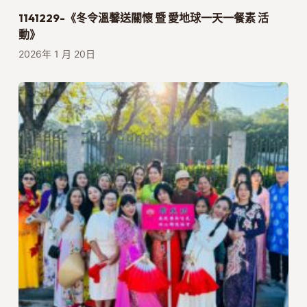
1141229-《冬令溫馨送關懷 暨 愛地球一天一餐素 活
動》
2026年 1 月 20日